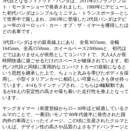
3代目となるフィアット・パンダは、2011年のフランクフル
ト・モーターショーで発表されました。1980年にデビューし
た初代パンダはシンプルなミニマム・トランスポータ―とし
て世界中で親しまれ、2003年に登場した2代目パンダはデビ
ュー年のヨーロッパ・カー・オブ・ザ・イヤーを獲得したほ
どの名車です。
3代目パンダはその延長線上にあり、全長3655mm、全幅
1645mm、全高1550mm、ホイールベース2300mmと、初代ほ
どではありませんが依然としてコンパクトで、大人4人が長
時間快適に過ごせるだけのスペースが確保されています。初
代／2代目と同様に実用的なコンパクトカーの規範になると
いう思想を継承した上で、ちょっと丸みを帯びたボディを採
用し、小型イタリアンカーに相応しい可愛らしさも併せ持っ
ています。4×4もラインナップされ、こちらは4輪駆動であ
るがゆえの安定性の高さや落ち着いた走行性を身上となって
います。
ヤングタイマー（初度登録から15～30年ほど経過しているク
ルマのことで、一番旧いモノで’80年代後半に発売された国
内外の車両といったイメージ。この頃に生産されたクルマと
いえば、デザイン性の高さや品質のよさをアドバンテージと