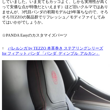
していました。いま見てもカッコよく、しかも実用性が高く
って安価な点が特徴だといえます）ほど旧いクルマではあり
ませんが、3代目パンダの初期モデルは9年落ちなので、そろ
そろTEZZOの製品群でリフレッシュ／モディファイしてみ
てはいかがでしょうか。
☆PANDA Easyのカスタマイズパーツ
↑
バレルンガ by TEZZO 本革巻き ステアリングシリーズ
for フィアット パンダ 「パンダ_ディンプル_アルカン」