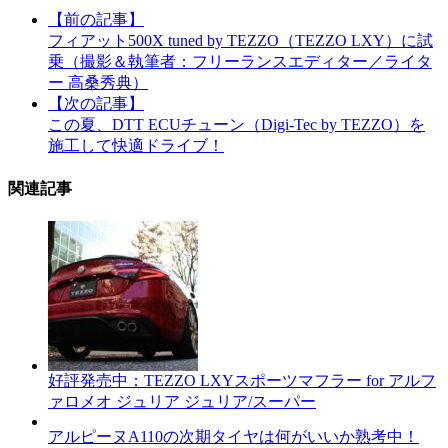
【前の記事】
フィアット500X tuned by TEZZO（TEZZO LXY）に試
乗（撮影＆執筆者：フリーランスエディター／ライタ
ー 高桑秀典）
【次の記事】
この夏、DTT ECUチューン（Digi-Tec by TEZZO）を
施工して快適ドライブ！
関連記事
好評発売中：TEZZO LXYスポーツマフラー for アルフ
ァロメオ ジュリア ジュリア/スーパー
アルピーヌA110の次期タイヤは何がいいか熟考中！