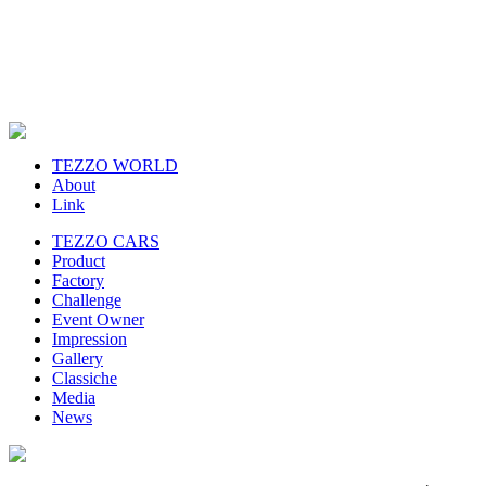
TEZZO WORLD
About
Link
TEZZO CARS
Product
Factory
Challenge
Event Owner
Impression
Gallery
Classiche
Media
News