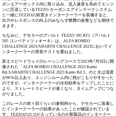
ボンエアーボックス内に取り込み、流入速度を高めてエンジ
ンに圧送しているTEZZO カーボンエアインテークシステム
と一緒にTEZZOの前置きインタークーラーを装備すると、
出力やレスポンスの向上のみならず燃費の改善なども期待で
きます。
ちなみに、デモカーのアバルト TEZZO 595 RT1（アバルト
595 コンペティツィオーネ）は、ALFA ROMEO
CHALLENGE 2023/ABARTH CHALLENGE 2023においてイ
ンタークーラーの実装テストを重ねました。
富士スピードウェイのレーシングコースで2023年7月9日に開
催された「ALFA ROMEO CHALLENGE 2023 Kanto
Rd.3/ABARTH CHALLENGE 2023 Kanto Rd.3」のときは湿度
が90％以上あり、エンジンルーム内に熱がこもりやすかった
のですが、インタークーラーの冷却効率をアップしたことに
より、ストレートスピードが速くなり、タイムアップにつな
がりました。
このレースの前々回ぐらいの参戦時から、デモカーに装着し
たインタークーラーの効果があったことが確認されていま
す。TEZZOのロゴが入っているのが新製品のインタークー