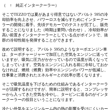
（ ↑ 純正インタークーラー）
そこでTEZZOでは夏があまり得意ではないアバルト 595の冷
却効率を向上させ、パワーロスを減らすためにインタークー
ラーの開発に着手。先頃デモカーでのテストが完了し、販売
することになりました（時期は要問い合わせ）。冷却効率が
高い前置きインタークーラーとしている点がポイントで、抜
群の冷却性能を発揮することができます。
改めて説明すると、アバルト 595のようなターボエンジン車
は、ターボチャージャーで加圧した空気をエンジンに送って
いますが、吸気に圧力がかかっているので温度が高くなって
しまっています。空気をエンジンに入れる前に冷却しておか
なければ、燃焼（燃費）効率やエンジンのパワーが低減し、
仕事量と消費されたエネルギーとの比率が悪くなります。
そこで吸気温度を下げるための仕組みであるインタークーラ
ーが活躍するわけですが、簡単に説明すると、コンプレッサ
ーから入ってきた空気を冷やし、タービンに送るのがインタ
ークーラーの役目ということになります。
冷たい外気をエンジンルーム内の熱の影響を受けにくいカー