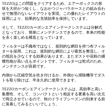
TEZZOはこの問題をクリアするため、エアーボックスの形
状を大径かつ短くし、なおかつジャバラホースとの組み合わ
せで無理のないレイアウトを実現。この優れたレイアウトの
採用により、効果的な充填効率を保持しています。
そして、TEZZOカーボンエアインテークシステムは分解式
となっており、簡単にメンテナンスできるので、本来の性能
を永く楽しめる構造となっています。
フィルターは不織布ではなく、規則的な網目を持つ布フィル
ターを採用。これは、規則的な網目により吸気を整流し、そ
の抵抗を少なくする効果があります。またダストや花粉の捕
獲性能が高い点もポイントです。フィルターは乾式のため、
メンテナンスが容易です。
内側から圧縮空気を吹き付けるか、外側から掃除機等でダス
トを取り除けば、半永久的に使用できます。
TEZZOカーボンエアインテークシステムは、高効率と高い
集塵性、そして、コンパクトという相反する要素を高い次元
で両立させているので、秋のドライブシーズンの到来する前
に装着してみるといいでしょう。