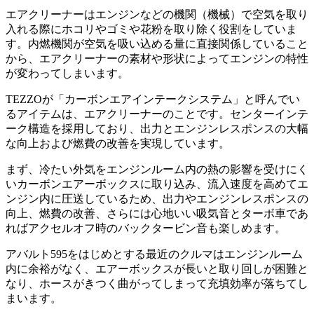
エアクリーナーはエンジンなどの機関（機械）で空気を取り
入れる際にホコリやゴミや花粉を取り除く役割をしていま
す。内燃機関が空気を吸い込める量に直接関係していること
から、エアクリーナーの素材や形状によってエンジンの特性
が変わってしまいます。
TEZZOが「カーボンエアインテークシステム」と呼んでい
るアイテムは、エアクリーナーのことです。センターインテ
ーク構造を採用しており、出力とエンジンレスポンスの大幅
な向上および燃費の改善を実現しています。
まず、冷たい外気をエンジンルーム内の熱の影響を受けにく
いカーボンエアーボックスに取り込み、流入速度を高めてエ
ンジン内に圧送しているため、出力やエンジンレスポンスの
向上、燃費の改善、さらには心地いい吸気音とターボ車であ
ればアクセルオフ時のバックタービン音も楽しめます。
アバルト595をはじめとする最近のクルマはエンジンルーム
内に余裕がなく、エアーボックスが長いと取り回しが困難と
なり、ホースがきつく曲がってしまって充填効率が落ちてし
まいます。