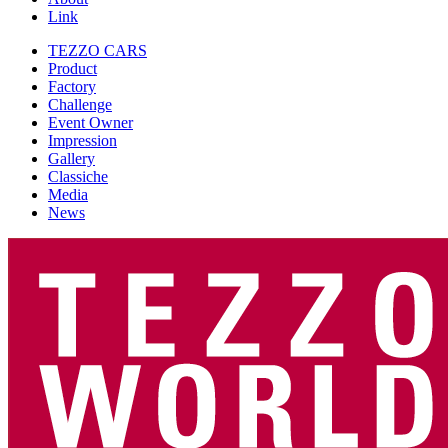
Link
TEZZO CARS
Product
Factory
Challenge
Event Owner
Impression
Gallery
Classiche
Media
News