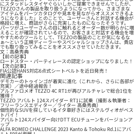
にスタッドレスタイヤぐらいしかご提案できませんでしたが、
TEZZOさんの製品を取り扱うようになってから、さまざまな
アイテムをパーツカタログや見本を見ながらオススメできるよ
うになりました」とのことで、ユーザーさんと対話する機会が
格段に増え、商談がさらに充実したものになったそうです。
パーツがユーザーさんの目に触れるとオーダー数が明らかに増
えることが確認されているので、お客さまと対話する機会を増
やすためのツールとして、TEZZOの製品のことが気になるな
ぁ～という正規ディーラーやスペシャルショップさんは、貴店
でも取り扱ってみることをオススメさせていただきます。
文：高桑秀典
【前の記事】
ロードスター・パーティレースの認定ショップになりました！
【次の記事】
FIA公認HANS対応6点式シートベルトを近日発売！
関連記事
デモカーのトゥインゴが着実に進化（これから、さらに各部が
充実）／途中経過報告！
アルファロメオ TEZZO 4C RT1が再びアルチャレで総合1位を
獲得！
TEZZO アバルト 124スパイダー RT1に試乗（撮影＆執筆者：
フリーランスエディター／ライター 高桑秀典）
個性的なSUVを探しているイタ車好きにはステルヴィオがベス
トバイ！
アバルト124スパイダー向けDTT ECUチューンをバージョンア
ップ
ALFA ROMEO CHALLENGE 2023 Kanto & Tohoku Rd.1にアバ
ルト595が参戦！