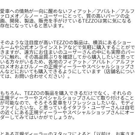
愛車への情熱が一向に醒めないフィアット／アバルト／アルフ
ァロメオ／ルノー・ユーザーにとって、質の高いパーツの企
画、開発、製造、販売を手がけているTEZZOは常に気になる
存在になっていると思います。
そのような注目度が高いTEZZOの製品は、横浜にあるショー
ルームや公式オンラインストアなどで気軽に購入することがで
きますが、遠方にお住まいのユーザーさんの中にも実際のパー
ツに触れ、その高品質ぶりを確認してから購入したいと思って
いる方々がいるため、各地のフィアット／アバルト／アルファ
ロメオおよびルノーの正規ディーラーやスペシャルショップさ
んなどにおいても購入できるようにしています（店舗名につい
ては、お問い合わせください）。
もちろん、TEZZOの製品を購入できるだけでなく、それらの
正規ディーラーやスペシャルショップさんにて取り付けること
が可能なので、そろそろ愛車をリフレッシュしたいな、モディ
ファイしたいな、と思っているイタフラ・ユーザーさんは自宅
の近くにある正規ディーラーやスペシャルショップさんにオー
ダーしてみてはいかがでしょうか。
とある正規ディーラーのスタッフによると「以前は、お客さま