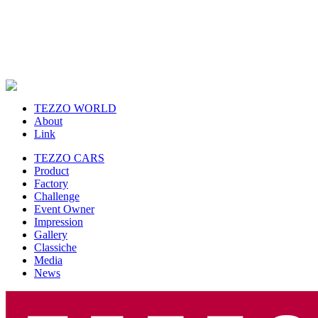
TEZZO WORLD
About
Link
TEZZO CARS
Product
Factory
Challenge
Event Owner
Impression
Gallery
Classiche
Media
News