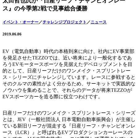
太田哲也氏が『日産リーフ・チャンピオンレー
ス』の今季第2戦で見事総合優勝
イベント・オーナー
／
チャレンジプロジェクト
／
ニュース
2019.06.06
EV（電気自動車）時代の本格到来に向け、社内にEV事業部
を発足させたTEZZOでは、近い将来により一般化するであ
ろうEVモータースポーツを見据えたデベロップメントを目
的として、日産リーフだけのワンメイク・スプリントレー
ス・シリーズにチャレンジしています。レースに参戦すると
そのクルマの素性がよく分かるため、サーキットで実践的な
ノウハウを集めることで、それらのデータが将来TEZZOが
EVスポーツカーを造る際に役立つわけです。
日産リーフだけのワンメイク・スプリントレース・シリーズ
とは、JEV（一般社団法人 日本電動自動車振興会）が主催し
ている新旧リーフが混走する『日産リーフ・チャンピオンレ
ース（LCR）』と呼ばれるEVプロダクションカーレースの