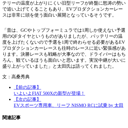
テリーの温度が上がりにくい旧型リーフが終盤に怒涛の勢い
で追い上げてくることもあり、EVプロダクションカーレー
スは非常に頭を使う面白い展開となっているそうです。
「昔は、GCやトップフォーミュラでは1周しか使えない予選
用のQFタイヤというものがありましたが、バッテリーの温
度を上げたくないので予選を1周で終わらせる必要があるEV
プロダクションカーレースも往時のレースに近い緊張感があ
ります。決勝レースも戦略が大事なので、ドライバーはもち
ろん、観ているほうも面白いと思います。実況中継が大いに
盛り上がっていました」と太田氏は語ってくれました。
文：高桑秀典
【前の記事】
いよいよFIAT 500Xの新型が登場！
【次の記事】
EVスポーツ専用車、リーフ NISMO RCに試乗 by 太田
関連記事