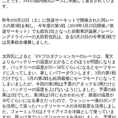
ことです。JAFの国内格式レースに準拠して運営されていま
す。
昨年の9月22日（土）に筑波サーキットで開催された同レー
スの第3戦を制し、今年度の第1戦（2019年3月23日開催／筑
波サーキット）でも総合2位となった自動車評論家／レーシ
ングドライバーの太田哲也氏は、去る5月25日の今季第2戦で
は見事総合優勝しました。
太田氏によると「EVプロダクションカーのレースは、電欠
よりもバッテリーの温度が上がることのほうが問題になりま
す。バッテリーの温度が55～56℃ぐらいになるとセーフモー
ドに入ってしまい、著しくパワーダウンします。3月の第1戦
だけでなく、5月の第2戦も結局最後にセーフモードになって
しまいましたが、今回の第2戦は予選のアタックを2周だけと
し、バッテリーの温度を上げないようにしました。予選の結
果は2位でした。第2戦は5月にもかかわらず、路面の温度が
36℃ぐらいになる暑さだったので、ウォッシャー液のポンプ
を活用して造ったバッテリーケースの冷却装置を活用しまし
た。フォーミュラEはドライアイスを冷媒として使っていま
すが、我々は氷でバッテリーケースを冷やしました。予選が