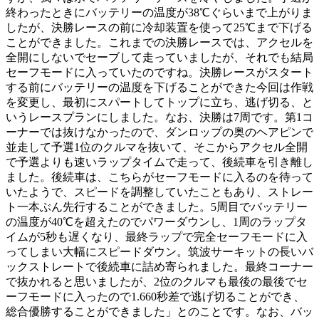
終わったときにバッテリーの温度が38℃ぐらいまで上がりま
したが、決勝レースの前に冷却装置を使って25℃まで下げる
ことができました。これまでの決勝レースでは、アクセルを
全開にしないでセーブして走っていましたが、それでも結局
セーフモードに入っていたのですね。決勝レースがスタート
する前にバッテリーの温度を下げることができた今回は作戦
を変更し、最初にスパートしてトップに立ち、逃げ切る、と
いうレースプランにしました。なお、決勝は7周です。第1コ
ーナーでは抜けなかったので、ダンロップの奥のヘアピンで
並走して予選1位のクルマを抜いて、そこからアクセル全開
で予選よりも速いラップタイムで走って、後続車を引き離し
ました。後続車は、こちらがセーフモードに入るのを待って
いたようで、スピードを調整していたこともあり、ストレー
ト一本ぶん先行することができました。5周目でバッテリー
の温度が40℃を超えたのでパワーダウンし、1周のラップタ
イムが5秒も遅くなり、最終ラップで完全セーフモードに入
ってしまい大幅にスピードダウン。筑波サーキットの長いバ
ックストレートで後続車に詰め寄られました。最終コーナー
で抜かれると思いましたが、2位のクルマも最後の最後でセ
ーフモードに入ったので1.660秒差で逃げ切ることができ、
総合優勝することができました」とのことです。なお、バッ