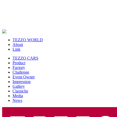
TEZZO WORLD
About
Link
TEZZO CARS
Product
Factory
Challenge
Event Owner
Impression
Gallery
Classiche
Media
News