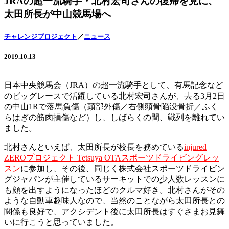
JRAの超一流騎手・北村宏司さんの復帰を見に、
太田所長が中山競馬場へ
チャレンジプロジェクト
／
ニュース
2019.10.13
日本中央競馬会（JRA）の超一流騎手として、有馬記念など
のビッグレースで活躍している北村宏司さんが、去る3月2日
の中山1Rで落馬負傷（頭部外傷／右側頭骨陥没骨折／ふく
らはぎの筋肉損傷など）し、しばらくの間、戦列を離れてい
ました。
北村さんといえば、太田所長が校長を務めている
injured
ZEROプロジェクト Tetsuya OTAスポーツドライビングレッ
スン
に参加し、その後、同じく株式会社スポーツドライビン
グジャパンが主催しているサーキットでの少人数レッスンに
も顔を出すようになったほどのクルマ好き。北村さんがその
ような自動車趣味人なので、当然のことながら太田所長との
関係も良好で、アクシデント後に太田所長はすぐさまお見舞
いに行こうと思っていました。