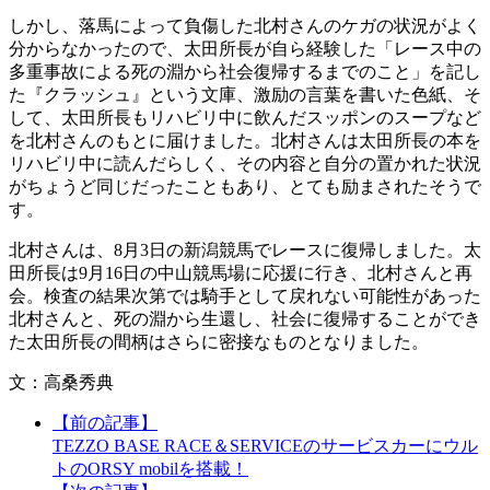
しかし、落馬によって負傷した北村さんのケガの状況がよく
分からなかったので、太田所長が自ら経験した「レース中の
多重事故による死の淵から社会復帰するまでのこと」を記し
た『クラッシュ』という文庫、激励の言葉を書いた色紙、そ
して、太田所長もリハビリ中に飲んだスッポンのスープなど
を北村さんのもとに届けました。北村さんは太田所長の本を
リハビリ中に読んだらしく、その内容と自分の置かれた状況
がちょうど同じだったこともあり、とても励まされたそうで
す。
北村さんは、8月3日の新潟競馬でレースに復帰しました。太
田所長は9月16日の中山競馬場に応援に行き、北村さんと再
会。検査の結果次第では騎手として戻れない可能性があった
北村さんと、死の淵から生還し、社会に復帰することができ
た太田所長の間柄はさらに密接なものとなりました。
文：高桑秀典
【前の記事】
TEZZO BASE RACE＆SERVICEのサービスカーにウル
トのORSY mobilを搭載！