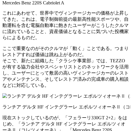
Mercedes Benz 220S Cabriolet A
これにあわせて、世界中でヴィンテージカーの価格が上昇し
てきた。これは、電子制御前提の最新高性能スポーツや、自
動運転を含む電脳自動車に飽きたユーザーがこうしたクルマ
に流れていることと、資産価値となることに気づいた投機家
らによるものだ。
ここで重要なのがそのクルマが「動く」ことである。つまり
レストアすれば価値は跳ね上がるのだ。
そこで、新たに組織した「クラシケ事業部」では、TEZZO
が有する協力会社やスペシャリストとのネットワークを活用
し、ユーザーにとって敷居の高いヴィンテージカーのレスト
アやメンテナンス、そしてレストア済みの完成車の購入相談
などに対応している。
ランチア デルタ HF インテグラーレ エボルツィオーネⅡ（
現在ストックしているのが、「フェラーリ330GT 2+2」をは
じめ、「ランチア デルタ HF インテグラーレ エボルツィオ
ーネⅡ（コレツィオーネ）」、「Mercedes Benz 220S