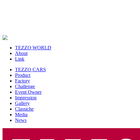
TEZZO WORLD
About
Link
TEZZO CARS
Product
Factory
Challenge
Event Owner
Impression
Gallery
Classiche
Media
News