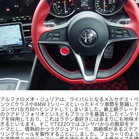
アルファロメオ・ジュリアは、ライバルとなるメルセデス・ベ
ンツ CクラスやBMW 3シリーズといったドイツ車勢を意識して
コンサバな方向へとシフトしてしまいました。最上級グレード
のクアドリフォリオといえどもブラックを基調としたインテリ
アを採用しており、これはラテン車好きにはあまりにも地味す
ぎるといえます。そこでTEZZOではコンサバからの脱却をテ
ーマとし、情熱的かつラグジュアリーで、高級感があるステア
リングホイールを製作することにしました。フェラーリのよう
な高級感とラグジュアリー感を演出するため、太巻サイズを標