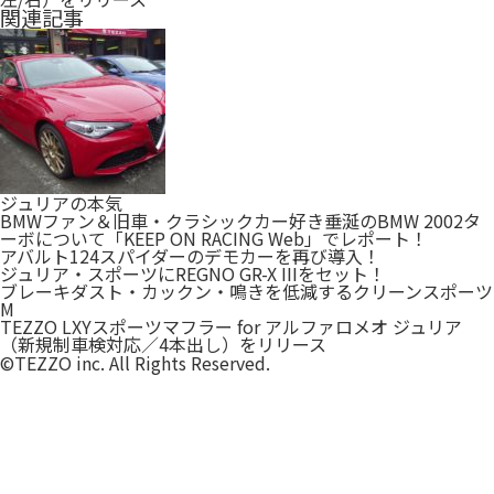
関連記事
ジュリアの本気
BMWファン＆旧車・クラシックカー好き垂涎のBMW 2002タ
ーボについて「KEEP ON RACING Web」でレポート！
アバルト124スパイダーのデモカーを再び導入！
ジュリア・スポーツにREGNO GR-X IIIをセット！
ブレーキダスト・カックン・鳴きを低減するクリーンスポーツ
M
TEZZO LXYスポーツマフラー for アルファロメオ ジュリア
（新規制車検対応／4本出し）をリリース
©TEZZO inc. All Rights Reserved.