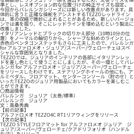
準とし、レスオプション的な位置づけの純正サイズも設定。
今回からバレルンガシリーズには新しい改善点があります。具
体的に言うと正確な操舵をアシストするTEZZOレッドライン
は、革の収縮で微妙によれることがあるため、新しいバージョ
ンでは溝を掘り、そこにレッドラインを埋め込むという製法に
改善しました。
イタリアンレッドとブラックの切りかえ部分（10時10分の位
置）をノーマルの輪切りから、シャープな斜めのラインとし、
赤色のペンタゴンステッチもさらに工夫したので、バレルンガ
for アルファロメオ・ジュリア/スーパー/ヴェローチェはスペ
シャルな雰囲気となりました。
TEZZOでは、ジュリアのインテリアの各部にイタリアンレッ
ドを差し色として使うことにしましたが、その一環としてバレ
ルンガ for アルファロメオ・ジュリア/スーパー/ヴェローチェ
をリリースしたわけです。ステアリングホイールの他にも、ア
ルミペダル、フロアマット、センターコンソール（肘のせ）と
いったTEZZOのジュリア用製品においてもカラーを楽しむこ
とができます。
〇商品情報
バレルンガ ジュリア（太巻/標準）
バレルンガ ジュリア
文：高桑秀典
【前の記事】
アルファロメオ TEZZO4C RT1リアウィングをリリース
【次の記事】
TEZZO STYLEフロアマット for アルファロメオ ジュリア ジ
ュリア/スーパー/ヴェローチェ/クアドリフォリオ（ハンドル
左/右）をリリース