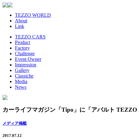
TEZZO WORLD
About
Link
TEZZO CARS
Product
Factory
Challenge
Event Owner
Impression
Gallery
Classiche
Media
News
カーライフマガジン「Tipo」に「アバルト TEZZO 1
メディア掲載
2017.07.12