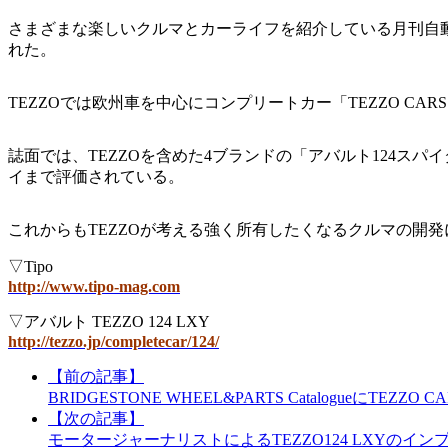
さまざまな楽しいクルマとカーライフを紹介している月刊自動車専門
れた。
TEZZOでは欧州車を中心にコンプリートカー「TEZZO C
誌面では、TEZZOを含めた4ブランドの「アバルト124
イまで評価されている。
これからもTEZZOが考える強く所有したくなるクルマの開
▽Tipo
http://www.tipo-mag.com
▽アバルト TEZZO 124 LXY
http://tezzo.jp/completecar/124/
【前の記事】
BRIDGESTONE WHEEL&PARTS CatalogueにTEZZO 
【次の記事】
モータージャーナリストによるTEZZO124 LXYのイン